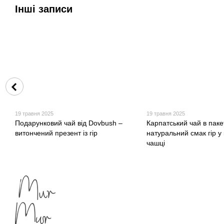
Інші записи
19 травня 2025
19 травня 2025
Подарунковий чай від Dovbush –
Карпатський чай в паке
витончений презент із гір
натуральний смак гір у
чашці