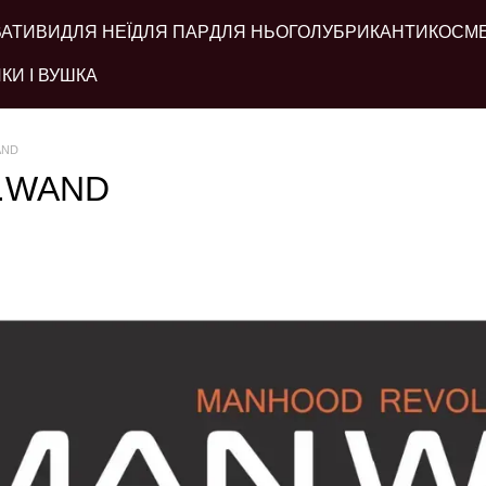
ВАТИВИ
ДЛЯ НЕЇ
ДЛЯ ПАР
ДЛЯ НЬОГО
ЛУБРИКАНТИ
КОСМ
КИ І ВУШКА
AND
N.WAND