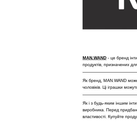
MAN.WAND
- це бренд інт
продуктів, призначених дл
Як бренд, MAN.WAND може п
чоловіків. Ці іграшки можут
Як і з будь-яким іншим ін
виробника. Перед придбан
властивості. Купуйте проду