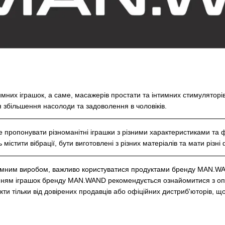
имних іграшок, а саме, масажерів простати та інтимних стимуляторі
я збільшення насолоди та задоволення в чоловіків.
ропонувати різноманітні іграшки з різними характеристиками та ф
ь містити вібрації, бути виготовлені з різних матеріалів та мати різ
тимним виробом, важливо користуватися продуктами бренду MAN.WAND
ням іграшок бренду MAN.WAND рекомендується ознайомитися з описо
кти тільки від довірених продавців або офіційних дистриб'юторів, щ