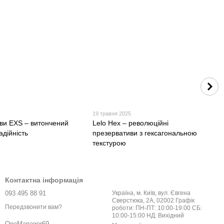
19 травня 2025
ви EXS – витончений
Lelo Hex – революційні
адійність
презервативи з гексагональною
текстурою
Контактна інформація
093 495 88 91
Україна, м. Київ, вул. Євгена
Сверстюка, 2А, 02002 Графік
Передзвонити вам?
роботи: ПН-ПТ: 10:00-19:00 СБ:
10:00-15:00 НД: Вихідний
OneManager69