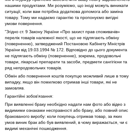
нашими продуктами. Ми розуміємо, що іноді можуть виникати
ситуації, коли вам потрібна додаткова допомога або заміна
товару. Тому ми надаємо гарантію та пропонуємо вигідні
умови повернення.
"Згідно ст. 9 Закону України «Про захист прав споживачів»
перелік товарів належної якості, що не підлягають обміну
(поверненню), затверджений Постановою Кабінету Міністрів
України від 19.03.1994 № 172. Відповідно до цього документа
не підлягають обміну (поверненню), зокрема, продовольчі
товари, лікарські препарати та засоби, предмети сангігієни та
ряд непродовольчих товарів.
Обмін або повернення коштів покупцю можливий лише в тому
випадку, якщо він помилково отримав інші товари, які не
замовляв.
Гарантійні зобов'язання:
При виявленні браку необхідно надати нам фото або відео з
видимими ознаками несправності або браку, або повний опис
бракованого виробу: коли покупець отримав товар, за яких
умов виник брак або був виявлений, в чому виражається, чи є
видимі механічні пошкодження.