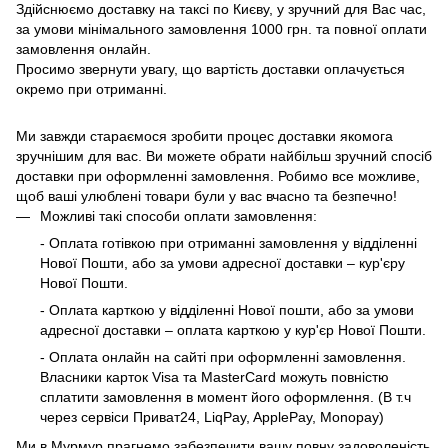
Здійснюємо доставку на таксі по Києву, у зручний для Вас час,
за умови мінімального замовлення 1000 грн. та повної оплати
замовлення онлайн.
Просимо звернути увагу, що вартість доставки оплачується
окремо при отриманні.
Ми завжди стараємося зробити процес доставки якомога
зручнішим для вас. Ви можете обрати найбільш зручний спосіб
доставки при оформленні замовлення. Робимо все можливе,
щоб ваші улюблені товари були у вас вчасно та безпечно!
Можливі такі способи оплати замовлення:
- Оплата готівкою при отриманні замовлення у відділенні
Нової Пошти, або за умови адресної доставки – кур'єру
Нової Пошти.
- Оплата карткою у відділенні Нової пошти, або за умови
адресної доставки – оплата карткою у кур'єр Нової Пошти.
- Оплата онлайн на сайті при оформленні замовлення.
Власники карток Visa та MasterCard можуть повністю
сплатити замовлення в момент його оформлення. (В т.ч
через сервіси Приват24, LiqPay, ApplePay, Monopay)
Ми в Мурмур прагнемо забезпечити вашу повну задоволеність