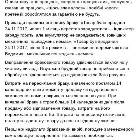
Описи типу: «не працює», «перестав працювати», «покупець
сказав не працює», «щось зламалося» і подібні короткі
претензії оброблятися за гарантією не будуть.
Приклади правильного опису браку: «Товар було продано
24.11.2017, через 1 місяць перестав заряджатися — індикатор
заряду горить, але акумулятор не заряджається, зовнішніх
механічних пошкоджень немає», «Товар був проданий
24.11.2017, після 3-х режимів — режими не перемикаються.
Видимих механічних пошкоджень немає».
Відправлення бракованого товару здійснюється виключно у
чистому вигляді. Візуально брудний товар не приймається в
обробку та відправляється до відправника за його рахунок.
Витрати на пересилання браку, виявленого протягом 14
календарних днів з моменту продажу чи відправлення
замовлення нами, покриваються за наш рахунок. При
виявленні браку в строк більше 14 календарних днів після
продажу або відправлення товару, витрати на його
пересилання несете Ви. Витрати на пересилку включають
оплату за доставку товару до нас та відправку заміни.
Перш ніж надіслати бракований виріб, погодьте з менеджером
комплектацію повернення. Не завжди є необхідність