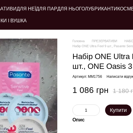
ВАТИВИ
ДЛЯ НЕЇ
ДЛЯ ПАР
ДЛЯ НЬОГО
ЛУБРИКАНТИ
КОСМ
КИ І ВУШКА
Головна
ПРЕЗЕРВАТИВИ
НАБО
Набір ONE Ultra Feel 9 шт., Pasante Sens
Набір ONE Ultra F
шт., ONE Oasis 3
Артикул: MM1756
Написати відгу
1 086 грн
1 180 
Купити
Опис