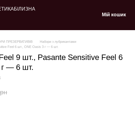
ЕТИКА
БІЛИЗНА
Мій кошик
РИ ПРЕЗЕРВАТИВІВ
Набори з лубрикантами
itive Feel 6 шт., ONE Oasis 3 г — 6 шт.
eel 9 шт., Pasante Sensitive Feel 6
 г — 6 шт.
к
грн