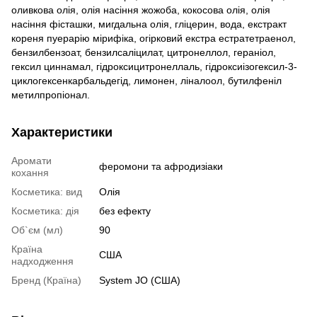
оливкова олія, олія насіння жожоба, кокосова олія, олія
насіння фісташки, мигдальна олія, гліцерин, вода, екстракт
кореня пуерарію мірифіка, огірковий екстра естратетраенол,
бензилбензоат, бензилсаліцилат, цитронеллол, гераніол,
гексил циннамал, гідроксицитронеллаль, гідроксиізогексил-3-
циклогексенкарбальдегід, лимонен, ліналоол, бутилфеніл
метилпропіонал.
Характеристики
Аромати
феромони та афродизіаки
кохання
Косметика: вид
Олія
Косметика: дія
без ефекту
Об`єм (мл)
90
Країна
США
надходження
Бренд (Країна)
System JO (США)