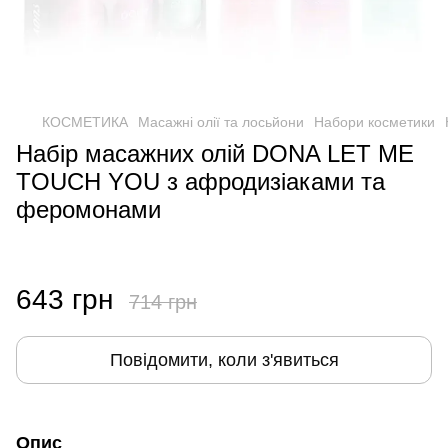
КОСМЕТИКА
Масажні олії та лосьйони
Набори косметики
Набір масажних олій DONA LET ME
TOUCH YOU з афродизіаками та
феромонами
643 грн
714 грн
Повідомити, коли з'явиться
Опис