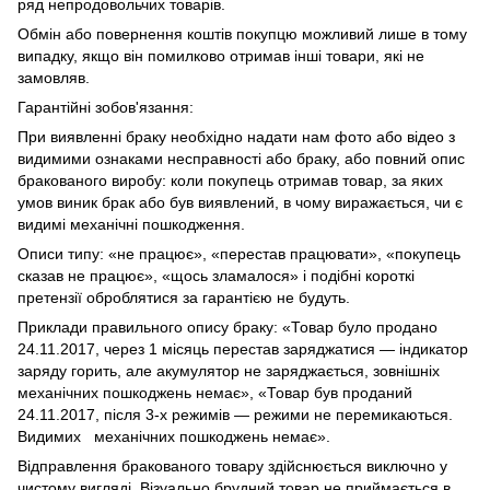
ряд непродовольчих товарів.
Обмін або повернення коштів покупцю можливий лише в тому
випадку, якщо він помилково отримав інші товари, які не
замовляв.
Гарантійні зобов'язання:
При виявленні браку необхідно надати нам фото або відео з
видимими ознаками несправності або браку, або повний опис
бракованого виробу: коли покупець отримав товар, за яких
умов виник брак або був виявлений, в чому виражається, чи є
видимі механічні пошкодження.
Описи типу: «не працює», «перестав працювати», «покупець
сказав не працює», «щось зламалося» і подібні короткі
претензії оброблятися за гарантією не будуть.
Приклади правильного опису браку: «Товар було продано
24.11.2017, через 1 місяць перестав заряджатися — індикатор
заряду горить, але акумулятор не заряджається, зовнішніх
механічних пошкоджень немає», «Товар був проданий
24.11.2017, після 3-х режимів — режими не перемикаються.
Видимих механічних пошкоджень немає».
Відправлення бракованого товару здійснюється виключно у
чистому вигляді. Візуально брудний товар не приймається в