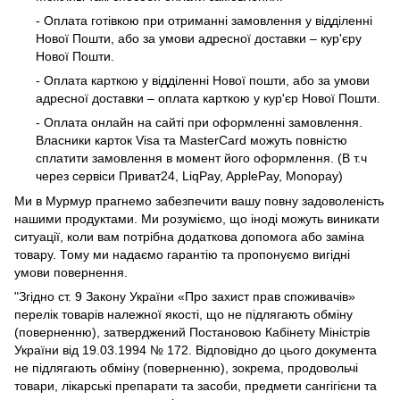
- Оплата готівкою при отриманні замовлення у відділенні
Нової Пошти, або за умови адресної доставки – кур'єру
Нової Пошти.
- Оплата карткою у відділенні Нової пошти, або за умови
адресної доставки – оплата карткою у кур'єр Нової Пошти.
- Оплата онлайн на сайті при оформленні замовлення.
Власники карток Visa та MasterCard можуть повністю
сплатити замовлення в момент його оформлення. (В т.ч
через сервіси Приват24, LiqPay, ApplePay, Monopay)
Ми в Мурмур прагнемо забезпечити вашу повну задоволеність
нашими продуктами. Ми розуміємо, що іноді можуть виникати
ситуації, коли вам потрібна додаткова допомога або заміна
товару. Тому ми надаємо гарантію та пропонуємо вигідні
умови повернення.
"Згідно ст. 9 Закону України «Про захист прав споживачів»
перелік товарів належної якості, що не підлягають обміну
(поверненню), затверджений Постановою Кабінету Міністрів
України від 19.03.1994 № 172. Відповідно до цього документа
не підлягають обміну (поверненню), зокрема, продовольчі
товари, лікарські препарати та засоби, предмети сангігієни та