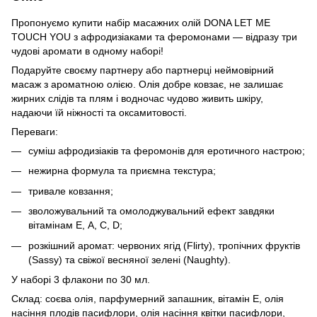
Пропонуємо купити набір масажних олій DONA LET ME
TOUCH YOU з афродизіаками та феромонами — відразу три
чудові аромати в одному наборі!
Подаруйте своєму партнеру або партнерці неймовірний
масаж з ароматною олією. Олія добре ковзає, не залишає
жирних слідів та плям і водночас чудово живить шкіру,
надаючи їй ніжності та оксамитовості.
Переваги:
суміш афродизіаків та феромонів для еротичного настрою;
нежирна формула та приємна текстура;
тривале ковзання;
зволожувальний та омолоджувальний ефект завдяки
вітамінам Е, А, С, D;
розкішний аромат: червоних ягід (Flirty), тропічних фруктів
(Sassy) та свіжої весняної зелені (Naughty).
У наборі 3 флакони по 30 мл.
Склад: соєва олія, парфумерний запашник, вітамін Е, олія
насіння плодів пасифлори, олія насіння квітки пасифлори,