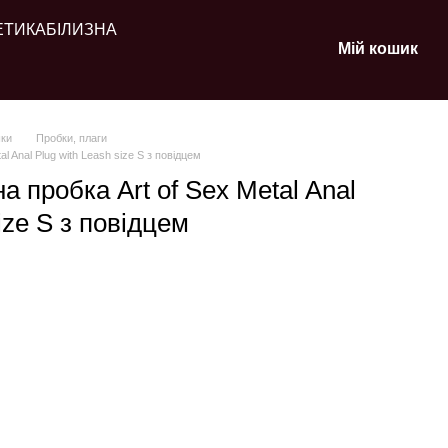
ЕТИКА
БІЛИЗНА
Мій кошик
шки
Пробки, плаги
l Anal Plug with Leash size S з повідцем
 пробка Art of Sex Metal Anal
ize S з повідцем