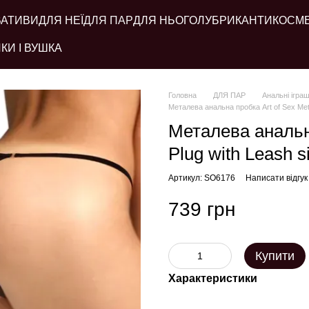
ВАТИВИ
ДЛЯ НЕЇ
ДЛЯ ПАР
ДЛЯ НЬОГО
ЛУБРИКАНТИ
КОСМ
КИ І ВУШКА
Головна
ДЛЯ ПАР
Анальні ігра
Металева анальна пробка Art of Sex Meta
Металева анальна
Plug with Leash s
Артикул: SO6176
Написати відгук
739 грн
Купити
Характеристики