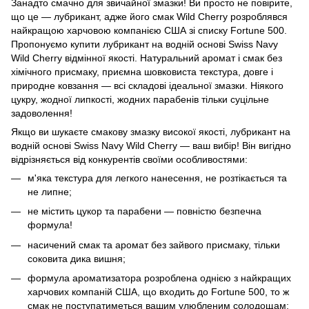
Занадто смачно для звичайної змазки! Ви просто не повірите,
що це — лубрикант, адже його смак Wild Cherry розроблявся
найкращою харчовою компанією США зі списку Fortune 500.
Пропонуємо купити лубрикант на водній основі Swiss Navy
Wild Cherry відмінної якості. Натуральний аромат і смак без
хімічного присмаку, приємна шовковиста текстура, довге і
природне ковзання — всі складові ідеальної змазки. Ніякого
цукру, жодної липкості, жодних парабенів тільки суцільне
задоволення!
Якщо ви шукаєте смакову змазку високої якості, лубрикант на
водній основі Swiss Navy Wild Cherry — ваш вибір! Він вигідно
відрізняється від конкурентів своїми особливостями:
м'яка текстура для легкого нанесення, не розтікається та
не липне;
не містить цукор та парабени — повністю безпечна
формула!
насичений смак та аромат без зайвого присмаку, тільки
соковита дика вишня;
формула ароматизатора розроблена однією з найкращих
харчових компаній США, що входить до Fortune 500, то ж
смак не поступатиметься вашим улюбленим солодощам;