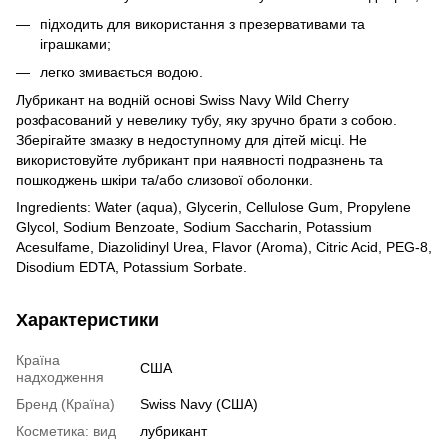
підходить для використання з презервативами та
іграшками;
легко змивається водою.
Лубрикант на водній основі Swiss Navy Wild Cherry
розфасований у невелику тубу, яку зручно брати з собою.
Зберігайте змазку в недоступному для дітей місці. Не
використовуйте лубрикант при наявності подразнень та
пошкоджень шкіри та/або слизової оболонки.
Ingredients: Water (aqua), Glycerin, Cellulose Gum, Propylene
Glycol, Sodium Benzoate, Sodium Saccharin, Potassium
Acesulfame, Diazolidinyl Urea, Flavor (Aroma), Citric Acid, PEG-8,
Disodium EDTA, Potassium Sorbate.
Характеристики
Країна
США
надходження
Бренд (Країна)
Swiss Navy (США)
Косметика: вид
лубрикант