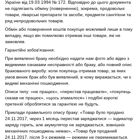
України від 19.03.1994 № 172. Відповідно до цього документа
не підлягають обміну (поверненню), зокрема, продовольчі
товари, лікарські препарати та засоби, предмети сангігієни та
ряд непродовольчих товарів.
Обмін або повернення коштів покупцю можливий лише в тому
випадку, якщо він помилково отримав інші товари, які не
замовляв.
Гарантійні зобов'язання:
При виявленні браку необхідно надати нам фото або відео з
видимими ознаками несправності або браку, або повний опис
бракованого виробу: коли покупець отримав товар, за яких
умов виник брак або був виявлений, в чому виражається, чи є
видимі механічні пошкодження.
Описи типу: «не працює», «перестав працювати», «покупець
сказав не працює», «щось зламалося» і подібні короткі
претензії оброблятися за гарантією не будуть.
Приклади правильного опису браку: «Товар було продано
24.11.2017, через 1 місяць перестав заряджатися — індикатор
заряду горить, але акумулятор не заряджається, зовнішніх
механічних пошкоджень немає», «Товар був проданий
24.11.2017, після 3-х режимів — режими не перемикаються.