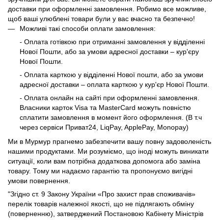
доставки при оформленні замовлення. Робимо все можливе,
щоб ваші улюблені товари були у вас вчасно та безпечно!
Можливі такі способи оплати замовлення:
- Оплата готівкою при отриманні замовлення у відділенні
Нової Пошти, або за умови адресної доставки – кур'єру
Нової Пошти.
- Оплата карткою у відділенні Нової пошти, або за умови
адресної доставки – оплата карткою у кур'єр Нової Пошти.
- Оплата онлайн на сайті при оформленні замовлення.
Власники карток Visa та MasterCard можуть повністю
сплатити замовлення в момент його оформлення. (В т.ч
через сервіси Приват24, LiqPay, ApplePay, Monopay)
Ми в Мурмур прагнемо забезпечити вашу повну задоволеність
нашими продуктами. Ми розуміємо, що іноді можуть виникати
ситуації, коли вам потрібна додаткова допомога або заміна
товару. Тому ми надаємо гарантію та пропонуємо вигідні
умови повернення.
"Згідно ст. 9 Закону України «Про захист прав споживачів»
перелік товарів належної якості, що не підлягають обміну
(поверненню), затверджений Постановою Кабінету Міністрів