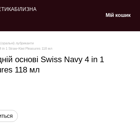
ЕТИКА
БІЛИЗНА
Мій кошик
 (оральні) лубриканти
 in 1 Straw-Kiwi Pleasures 118 мл
ній основі Swiss Navy 4 in 1
ures 118 мл
иться