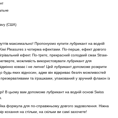
нт
вальне
avy (США)
чуттів максимально! Пропонуємо купити лубрикант на водній
w-Kiwi Pleasures з чотирма ефектами. По-перше, ефект довгого
зігрівальний ефект. По-третє, прекрасний солодкий смак Straw-
о-четверте, можливість використовувати лубрикант для
ідмінно ковзає і не липне! Цей лубрикант допоможе розкрити
 до будь-яких відносин, адже він відкриває безліч можливостей
 презервативами та іграшками, упакований у зручний флакон із
арі! В цьому вам допоможе лубрикант на водній основі Swiss
s.
тійка формула для по-справжньому довгого задоволення. Ніжна
р кохання на стільки, на скільки ви самі захочете!