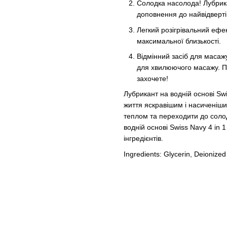
Солодка насолода! Лубрика
доповнення до найвідверті
Легкий розігрівальний ефек
максимальної близькості.
Відмінний засіб для масажу
для хвилюючого масажу. По
захочете!
Лубрикант на водній основі Swi
життя яскравішим і насиченіши
теплом та переходити до солод
водній основі Swiss Navy 4 in 
інгредієнтів.
Ingredients: Glycerin, Deionized