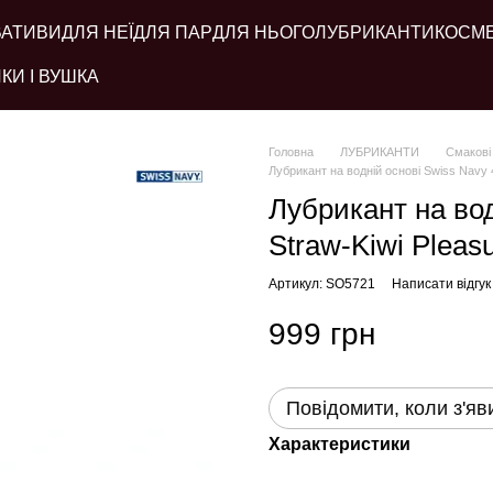
ВАТИВИ
ДЛЯ НЕЇ
ДЛЯ ПАР
ДЛЯ НЬОГО
ЛУБРИКАНТИ
КОСМ
КИ І ВУШКА
Головна
ЛУБРИКАНТИ
Смакові
Лубрикант на водній основі Swiss Navy 4
Лубрикант на вод
Straw-Kiwi Pleas
Артикул: SO5721
Написати відгук
999 грн
Повідомити, коли з'яв
Характеристики