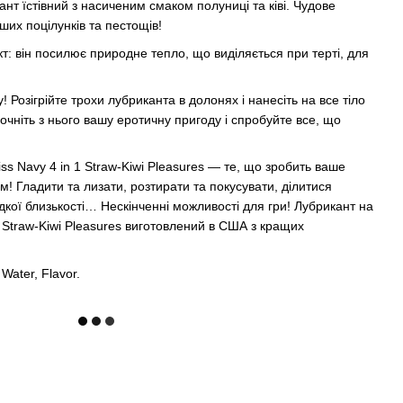
нт їстівний з насиченим смаком полуниці та ківі. Чудове
ших поцілунків та пестощів!
т: він посилює природне тепло, що виділяється при терті, для
! Розігрійте трохи лубриканта в долонях і нанесіть на все тіло
чніть з нього вашу еротичну пригоду і спробуйте все, що
ss Navy 4 in 1 Straw-Kiwi Pleasures — те, що зробить ваше
м! Гладити та лизати, розтирати та покусувати, ділитися
кої близькості… Нескінченні можливості для гри! Лубрикант на
1 Straw-Kiwi Pleasures виготовлений в США з кращих
 Water, Flavor.