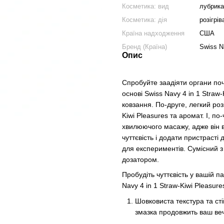
Косметика: вид
лубрика
Косметика: дія
розігрі
Країна надходження
США
Бренд (Країна)
Swiss N
Опис
Спробуйте заадіяти органи по
основі Swiss Navy 4 in 1 Stra
ковзання. По-друге, легкий ро
Kiwi Pleasures та аромат. І, п
хвилюючого масажу, адже він в
чуттєвість і додати пристрасті
для експериментів. Сумісний з
дозатором.
Пробудіть чуттєвість у вашій п
Navy 4 in 1 Straw-Kiwi Pleasure
Шовковиста текстура та с
змазка продовжить ваш вечі