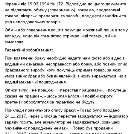
України від 19.03.1994 № 172. Відповідно до цього документа
не підлягають обміну (поверненню), зокрема, продовольчі
товари, лікарські препарати та засоби, предмети сангігієни та
ряд непродовольчих товарів.
Обмін або повернення коштів покупцю можливий лише в тому
випадку, якщо він помилково отримав інші товари, які не
замовляв.
Гарантійні зобов'язання:
При виявленні браку необхідно надати нам фото або відео з
видимими ознаками несправності або браку, або повний опис
бракованого виробу: коли покупець отримав товар, за яких
умов виник брак або був виявлений, в чому виражається, чи є
видимі механічні пошкодження.
Описи типу: «не працює», «перестав працювати», «покупець
сказав не працює», «щось зламалося» і подібні короткі
претензії оброблятися за гарантією не будуть.
Приклади правильного опису браку: «Товар було продано
24.11.2017, через 1 місяць перестав заряджатися — індикатор
заряду горить, але акумулятор не заряджається, зовнішніх
механічних пошкоджень немає», «Товар був проданий