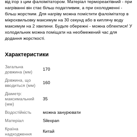
від ігор з цим фалоімітатором. Матеріал термореактівний - при
нагріванні він стає більш податливим, а при охолодженні -
більш жорстким. Для нагріву можна помістити фалоімітатор в
мікрохвильовку максимум на 30 секунд або в киплячу воду
максимум на 2 хвилини. Будьте обережні - можна обпектися! У
холодильник можна поміщати на необмежений час для
додання жорсткості.
Характеристики
Загальна
170
довжина (мм)
Довжина, що
160
вводиться (мм)
Діаметр:
максимальний
35
(мм)
Водостійкість
можна занурювати
Матеріал
Silexpan
Країна
Китай
надходження