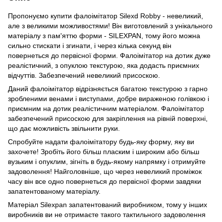
Пропонуємо купити фалоімітатор Silexd Robby - невеликий,
але з великими можливостями! Він виготовлений з унікального
матеріалу з пам'яттю форми - SILEXPAN, тому його можна
сильно стискати і згинати, і через кілька секунд він
повернеться до первісної форми. Фалоімітатор на дотик дуже
реалістичний, з опуклою текстурою, яка додасть приємних
відчуттів. Забезпечений невеликий присоскою.
Даний фалоімітатор відрізняється багатою текстурою з гарно
зробленими венами і виступами, добре вираженою голівкою і
приємним на дотик реалістичним матеріалом. Фалоімітатор
забезпечений присоскою для закріплення на рівній поверхні,
що дає можливість звільнити руки.
Спробуйте надати фалоімітатору будь-яку форму, яку ви
захочете! Зробіть його більш пласким і широким або більш
вузьким і опуклим, зігніть в будь-якому напрямку і отримуйте
задоволення! Найголовніше, що через невеликий проміжок
часу він все одно повернеться до первісної форми завдяки
запатентованому матеріалу.
Матеріал Silexpan запатентований виробником, тому у інших
виробників ви не отримаєте такого тактильного задоволення