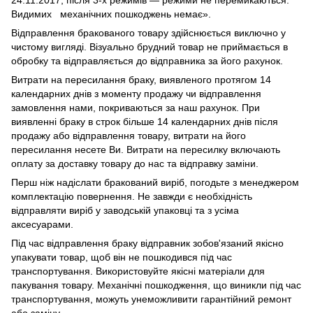
24.11.2017, після 3-х режимів — режими не перемикаються.
Видимих механічних пошкоджень немає».
Відправлення бракованого товару здійснюється виключно у
чистому вигляді. Візуально брудний товар не приймається в
обробку та відправляється до відправника за його рахунок.
Витрати на пересилання браку, виявленого протягом 14
календарних днів з моменту продажу чи відправлення
замовлення нами, покриваються за наш рахунок. При
виявленні браку в строк більше 14 календарних днів після
продажу або відправлення товару, витрати на його
пересилання несете Ви. Витрати на пересилку включають
оплату за доставку товару до нас та відправку заміни.
Перш ніж надіслати бракований виріб, погодьте з менеджером
комплектацію повернення. Не завжди є необхідність
відправляти виріб у заводській упаковці та з усіма
аксесуарами.
Під час відправлення браку відправник зобов'язаний якісно
упакувати товар, щоб він не пошкодився під час
транспортування. Використовуйте якісні матеріали для
пакування товару. Механічні пошкодження, що виникли під час
транспортування, можуть унеможливити гарантійний ремонт