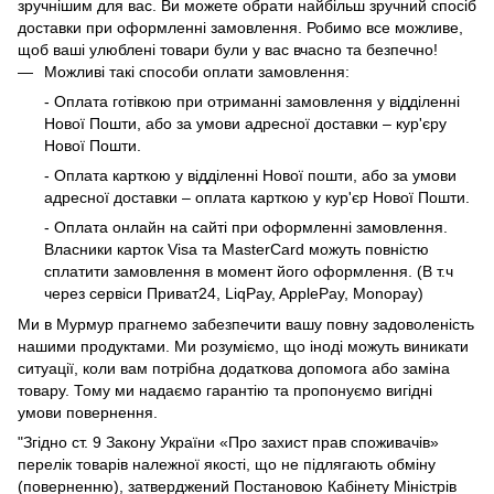
зручнішим для вас. Ви можете обрати найбільш зручний спосіб
доставки при оформленні замовлення. Робимо все можливе,
щоб ваші улюблені товари були у вас вчасно та безпечно!
Можливі такі способи оплати замовлення:
- Оплата готівкою при отриманні замовлення у відділенні
Нової Пошти, або за умови адресної доставки – кур'єру
Нової Пошти.
- Оплата карткою у відділенні Нової пошти, або за умови
адресної доставки – оплата карткою у кур'єр Нової Пошти.
- Оплата онлайн на сайті при оформленні замовлення.
Власники карток Visa та MasterCard можуть повністю
сплатити замовлення в момент його оформлення. (В т.ч
через сервіси Приват24, LiqPay, ApplePay, Monopay)
Ми в Мурмур прагнемо забезпечити вашу повну задоволеність
нашими продуктами. Ми розуміємо, що іноді можуть виникати
ситуації, коли вам потрібна додаткова допомога або заміна
товару. Тому ми надаємо гарантію та пропонуємо вигідні
умови повернення.
"Згідно ст. 9 Закону України «Про захист прав споживачів»
перелік товарів належної якості, що не підлягають обміну
(поверненню), затверджений Постановою Кабінету Міністрів