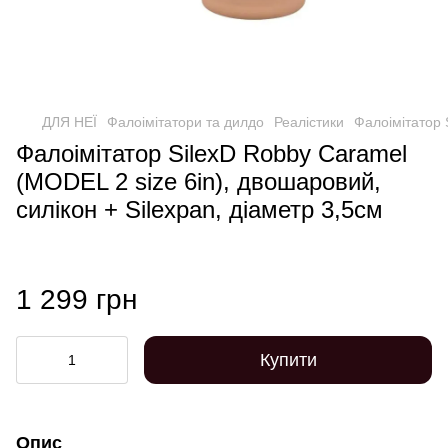
ДЛЯ НЕЇ
Фалоімітатори та дилдо
Реалістики
Фалоімітатор 
Фалоімітатор SilexD Robby Caramel
(MODEL 2 size 6in), двошаровий,
силікон + Silexpan, діаметр 3,5см
1 299 грн
Купити
Опис