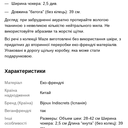
Ширина чокера: 2,5 див.
Довжина "батога" (без кілець): 39 см.
Догляд: при забрудненні акуратно протирайте вологою
тканиною з невеликою кількістю нейтрального мила. Не
використовуйте абразиви та жорсткі щітки.
Всі речі з колекції Maze виготовлені без використання шкіри, з
придатних до вторинної переробки еко-френдлі матеріалів.
Упаковані в дорогу щільну коробку, яка може стати
подарунковою.
Характеристики
Матеріал
Еко-френдлі
Країна
Китай
надходження
Бренд (Країна)
Bijoux Indiscrets (Іспанія)
Веганфрендлі
так
Інші
Размеры: Объем шеи: 28-42 см Ширина
особливості
чокера: 2,5 см Длина “кнута” (без колец): 39