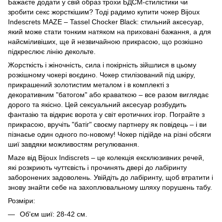
Бажаєте додати у свій образ трохи БДСМ-стилістики чи
зробити секс жорсткішим? Тоді радимо купити чокер Bijoux
Indescrets MAZE – Tassel Chocker Black: стильний аксесуар,
який може стати тонким натяком на приховані бажання, а для
найсміливіших, ще й незвичайною прикрасою, що розкішно
підкреслює лінію декольте.
Жорсткість і жіночність, сила і покірність зійшлися в цьому
розкішному чокері воєдино. Чокер стилізований під шкіру,
прикрашений золотистим металом і в комплекті з
декоративним "батогом" або краваткою – все разом виглядає
дорого та якісно. Цей сексуальний аксесуар розбудить
фантазію та відкриє ворота у світ еротичних ігор. Пограйте з
прикрасою, вручіть "батіг" своєму партнеру як повідець – і ви
пізнаєье один одного по-новому! Чокер підійде на різні обсяги
шиї завдяки можливостям регулювання.
Maze від Bijoux Indiscrets – це колекція ексклюзивних речей,
які розкриють чуттєвість і прочинять двері до лабіринту
заборонених задоволень. Увійдіть до лабіринту, щоб втратити і
знову знайти себе на захоплювальному шляху порушень табу.
Розміри:
Об'єм шиї: 28-42 см.