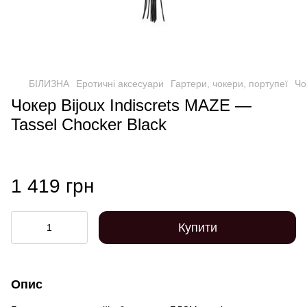
БІЛИЗНА
Еротичні аксесуари
Гартери, чокери, портупеї
Чо
Чокер Bijoux Indiscrets MAZE —
Tassel Chocker Black
1 419 грн
Купити
Опис