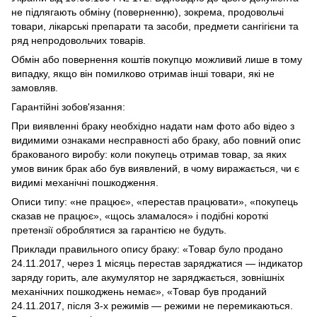
не підлягають обміну (поверненню), зокрема, продовольчі
товари, лікарські препарати та засоби, предмети сангігієни та
ряд непродовольчих товарів.
Обмін або повернення коштів покупцю можливий лише в тому
випадку, якщо він помилково отримав інші товари, які не
замовляв.
Гарантійні зобов'язання:
При виявленні браку необхідно надати нам фото або відео з
видимими ознаками несправності або браку, або повний опис
бракованого виробу: коли покупець отримав товар, за яких
умов виник брак або був виявлений, в чому виражається, чи є
видимі механічні пошкодження.
Описи типу: «не працює», «перестав працювати», «покупець
сказав не працює», «щось зламалося» і подібні короткі
претензії оброблятися за гарантією не будуть.
Приклади правильного опису браку: «Товар було продано
24.11.2017, через 1 місяць перестав заряджатися — індикатор
заряду горить, але акумулятор не заряджається, зовнішніх
механічних пошкоджень немає», «Товар був проданий
24.11.2017, після 3-х режимів — режими не перемикаються.