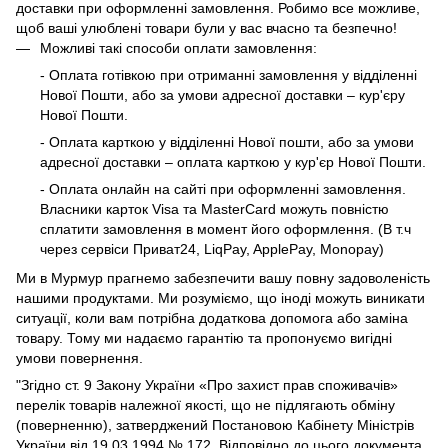
доставки при оформленні замовлення. Робимо все можливе,
щоб ваші улюблені товари були у вас вчасно та безпечно!
Можливі такі способи оплати замовлення:
- Оплата готівкою при отриманні замовлення у відділенні
Нової Пошти, або за умови адресної доставки – кур'єру
Нової Пошти.
- Оплата карткою у відділенні Нової пошти, або за умови
адресної доставки – оплата карткою у кур'єр Нової Пошти.
- Оплата онлайн на сайті при оформленні замовлення.
Власники карток Visa та MasterCard можуть повністю
сплатити замовлення в момент його оформлення. (В т.ч
через сервіси Приват24, LiqPay, ApplePay, Monopay)
Ми в Мурмур прагнемо забезпечити вашу повну задоволеність
нашими продуктами. Ми розуміємо, що іноді можуть виникати
ситуації, коли вам потрібна додаткова допомога або заміна
товару. Тому ми надаємо гарантію та пропонуємо вигідні
умови повернення.
"Згідно ст. 9 Закону України «Про захист прав споживачів»
перелік товарів належної якості, що не підлягають обміну
(поверненню), затверджений Постановою Кабінету Міністрів
України від 19.03.1994 № 172. Відповідно до цього документа