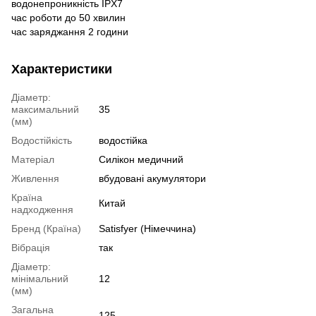
водонепроникність IPX7
час роботи до 50 хвилин
час заряджання 2 години
Характеристики
Діаметр:
максимальний
35
(мм)
Водостійкість
водостійка
Матеріал
Силікон медичний
Живлення
вбудовані акумулятори
Країна
Китай
надходження
Бренд (Країна)
Satisfyer (Німеччина)
Вібрація
так
Діаметр:
мінімальний
12
(мм)
Загальна
125