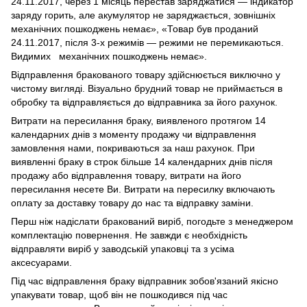
24.11.2017, через 1 місяць перестав заряджатися — індикатор
заряду горить, але акумулятор не заряджається, зовнішніх
механічних пошкоджень немає», «Товар був проданий
24.11.2017, після 3-х режимів — режими не перемикаються.
Видимих механічних пошкоджень немає».
Відправлення бракованого товару здійснюється виключно у
чистому вигляді. Візуально брудний товар не приймається в
обробку та відправляється до відправника за його рахунок.
Витрати на пересилання браку, виявленого протягом 14
календарних днів з моменту продажу чи відправлення
замовлення нами, покриваються за наш рахунок. При
виявленні браку в строк більше 14 календарних днів після
продажу або відправлення товару, витрати на його
пересилання несете Ви. Витрати на пересилку включають
оплату за доставку товару до нас та відправку заміни.
Перш ніж надіслати бракований виріб, погодьте з менеджером
комплектацію повернення. Не завжди є необхідність
відправляти виріб у заводській упаковці та з усіма
аксесуарами.
Під час відправлення браку відправник зобов'язаний якісно
упакувати товар, щоб він не пошкодився під час