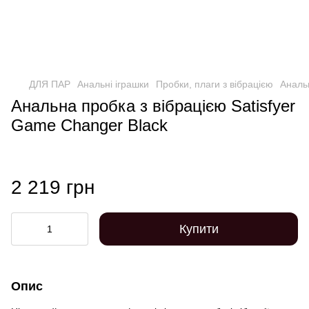
ДЛЯ ПАР
Анальні іграшки
Пробки, плаги з вібрацією
Анальн
Анальна пробка з вібрацією Satisfyer
Game Changer Black
2 219 грн
Купити
Опис