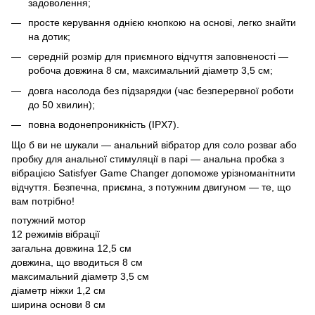
задоволення;
просте керування однією кнопкою на основі, легко знайти
на дотик;
середній розмір для приємного відчуття заповненості —
робоча довжина 8 см, максимальний діаметр 3,5 см;
довга насолода без підзарядки (час безперервної роботи
до 50 хвилин);
повна водонепроникність (IPX7).
Що б ви не шукали — анальний вібратор для соло розваг або
пробку для анальної стимуляції в парі — анальна пробка з
вібрацією Satisfyer Game Changer допоможе урізноманітнити
відчуття. Безпечна, приємна, з потужним двигуном — те, що
вам потрібно!
потужний мотор
12 режимів вібрації
загальна довжина 12,5 см
довжина, що вводиться 8 см
максимальний діаметр 3,5 см
діаметр ніжки 1,2 см
ширина основи 8 см