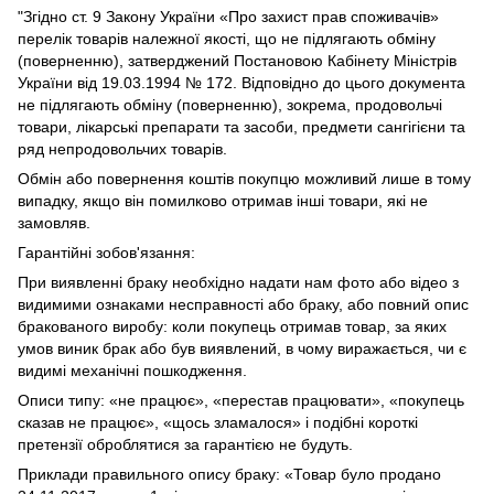
"Згідно ст. 9 Закону України «Про захист прав споживачів»
перелік товарів належної якості, що не підлягають обміну
(поверненню), затверджений Постановою Кабінету Міністрів
України від 19.03.1994 № 172. Відповідно до цього документа
не підлягають обміну (поверненню), зокрема, продовольчі
товари, лікарські препарати та засоби, предмети сангігієни та
ряд непродовольчих товарів.
Обмін або повернення коштів покупцю можливий лише в тому
випадку, якщо він помилково отримав інші товари, які не
замовляв.
Гарантійні зобов'язання:
При виявленні браку необхідно надати нам фото або відео з
видимими ознаками несправності або браку, або повний опис
бракованого виробу: коли покупець отримав товар, за яких
умов виник брак або був виявлений, в чому виражається, чи є
видимі механічні пошкодження.
Описи типу: «не працює», «перестав працювати», «покупець
сказав не працює», «щось зламалося» і подібні короткі
претензії оброблятися за гарантією не будуть.
Приклади правильного опису браку: «Товар було продано