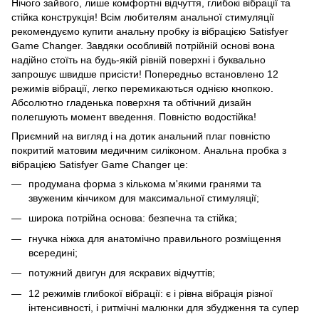
Нічого зайвого, лише комфортні відчуття, глибокі вібрації та
стійка конструкція! Всім любителям анальної стимуляції
рекомендуємо купити анальну пробку із вібрацією Satisfyer
Game Changer. Завдяки особливій потрійній основі вона
надійно стоїть на будь-якій рівній поверхні і буквально
запрошує швидше присісти! Попередньо встановлено 12
режимів вібрації, легко перемикаються однією кнопкою.
Абсолютно гладенька поверхня та обтічний дизайн
полегшують момент введення. Повністю водостійка!
Приємний на вигляд і на дотик анальний плаг повністю
покритий матовим медичним силіконом. Анальна пробка з
вібрацією Satisfyer Game Changer це:
продумана форма з кількома м'якими гранями та
звуженим кінчиком для максимальної стимуляції;
широка потрійна основа: безпечна та стійка;
гнучка ніжка для анатомічно правильного розміщення
всередині;
потужний двигун для яскравих відчуттів;
12 режимів глибокої вібрації: є і рівна вібрація різної
інтенсивності, і ритмічні малюнки для збудження та супер